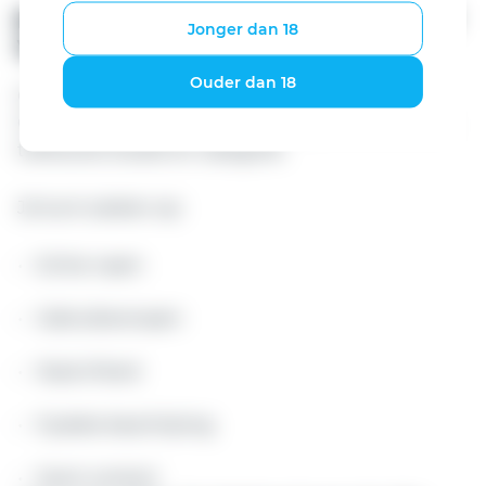
Methode 5: Probeer OnlyFinder of
Jonger dan 18
Vergelijkbare Derde Partij Sites
Ouder dan 18
OnlyFinder is een externe zoekmachine die
OnlyFans-profielen indexeert op gebruikersnaam,
trefwoord, locatie en categorie.
Je kunt zoeken op:
Echte naam
Gebruikersnaam
Stad of land
Fysieke beschrijving
Soort content