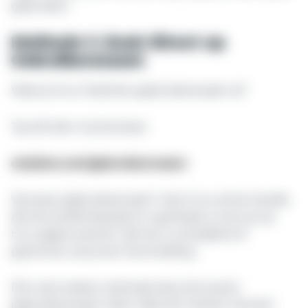
gebruiken.
Methode 1: Zoek Direct op
Gebruikersnaam
Weet je hun OnlyFans-gebruikersnaam al?
Typ dit dan in je browser:
onlyfans.com/gebruikersnaam
Vervang "gebruikersnaam" door hun echte handle.
Als het profiel bestaat en openbaar is, kom je op
hun pagina terecht. Als het is verwijderd of
geschorst, zie je een foutmelding.
Dit is de snelste methode als je de exacte
gebruikersnaam hebt. Maar de meeste mensen