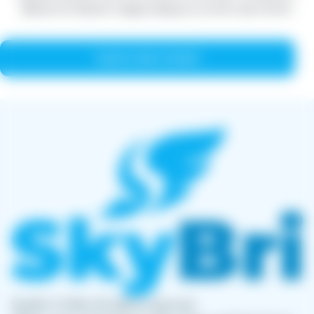
labore et dolore magna aliqua ut enim ad minim
Explore Best Models
SkyBri © 2026. All rights reserved