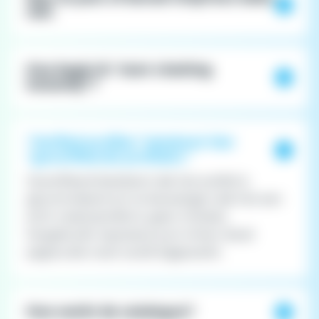
niet.
mensen associëren met Sky Bri. Je kunt
bladeren, vergelijken en vergelijkbare
Nee. We publiceren, hosten of bevorderen
profielen snel vinden zonder door
geen leaks. Het doel is precies het
Hoe begin ik "start chatting
willekeurige zoekresultaten te graven.
tegenovergestelde: je helpen om valse
instantly"?
pagina's te vermijden en veilig echte
creatorprofielen te vinden.
Wanneer je een creator kiest, kun je
rechtstreeks verbinden via hun officiële
"Verified profiles" betekent hier
profiel. Het gesprek en de toegang tot
"geverifieerde profielen."
inhoud vinden plaats aan de kant van de
creator, zodat je niet vastzit met berichten
Geverifieerd betekent dat het profiel is
naar inactieve of nepaccounts.
gecontroleerd om te bevestigen dat het een
echt creatorprofiel is, geen imitatie,
hergebruikt repostaccount of een dood
pagina die nooit wordt bijgewerkt.
Hoe werkt de catalogus?