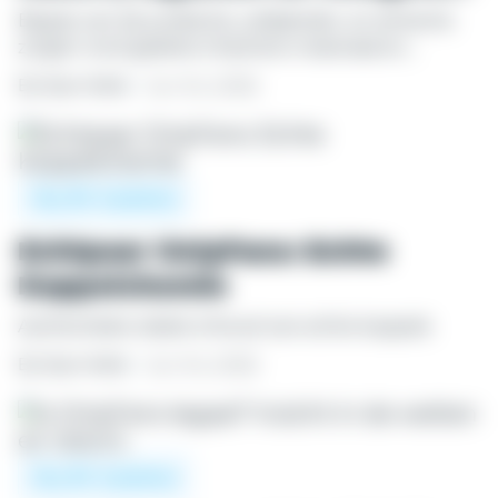
alternatieven
Begrip van de juridische, veiligheids- en ethische
zorgen rond gelekte OnlyFans-materiaal en
legitieme toegangsmogelijkheden.
Jun 04, 2026
By Ryan Keller
Sky Bri Updates
Echtpaar OnlyFans: Echte
Koppelchemie
Authentieke relatie-inhoud van echte koppels
Jun 04, 2026
By Ryan Keller
Sky Bri Updates