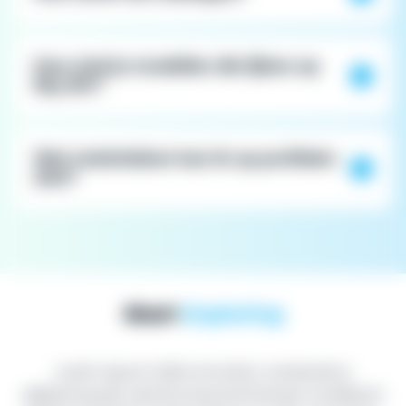
Je blader door een catalogus van profielen
die zijn gesorteerd op populariteit. Elke
Hoe vind je modellen die lijken op
vermelding koppelt door naar een
Sky Bri?
uitgebreidere profielpagina waar je
basisinformatie, statistieken en de algemene
Je begint met een maker die je leuk vindt, en
stijl kunt controleren voordat je besluit wie je
gebruikt vervolgens filters en suggesties om
Wat statistieken kan ik op profielen
wilt volgen.
profielen op te halen met een vergelijkbare
zien?
sfeer en contentstijl. Het is ontworpen voor
mensen die dezelfde energie willen, niet
U zult meestal de hoofdstatistieken zien die
willekeurige matches.
fans gebruiken om creators snel te
vergelijken, plus korte biografieën zodat u
snel kunt zien wie past voordat u doorklikt.
Start
Exploring
Lorem ipsum dolor sit amet, consectetur
adipiscing elit, sed do eiusmod tempor incididunt