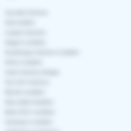
Top Arab OnlyFans
Pasmodellen
Cosplay OnlyFans
Magere modellen
Roodharige OnlyFans-modellen
Petite modellen
Gratis OnlyFans Meisjes
Top Goth OnlyFans
Blonde modellen
Natuurlijke Modellen
Beste MILF-modellen
Volwassen modellen