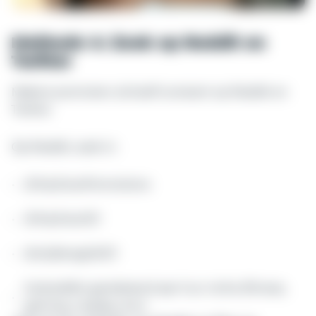
Methode 4: Zoek op Reddit en
Twitter
Makers promoten zichzelf constant op Reddit en
Twitter.
Op Reddit, zoek in:
r/OnlyFansPromotions
r/OnlyFans101
r/onlyfansgirls101
Subreddits gerelateerd aan hun niche (fitness,
gaming, cosplay, enz.)