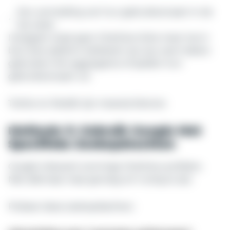
Een vermelding van hun gebruikersnaam in de
bio-tekst
Instagram staat geen OnlyFans-links meer toe in
bio’s (het platform blokkeert ze), dus veel makers
gebruiken link-aggregators of spellen hun
gebruikersnaam uit.
Twitter en Reddit zijn meestal directer.
Methode 3: Gebruik Google Met
Specifieke Zoekopdrachten
Google indexeert sommige OnlyFans-profielen.
Niet allemaal, maar genoeg om nuttig te zijn.
Probeer deze zoekopdrachten: