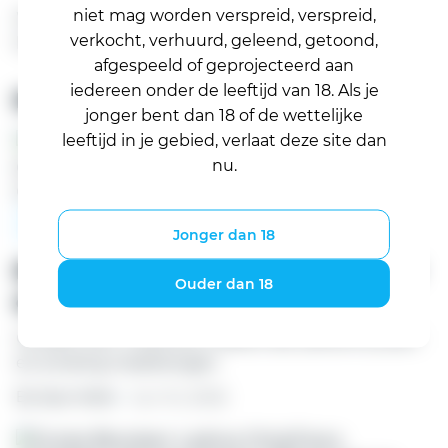
niet mag worden verspreid, verspreid,
Wat doet een camgirl eigenlijk? Dat hangt af van
verkocht, verhuurd, geleend, getoond,
het model
afgespeeld of geprojecteerd aan
iedereen onder de leeftijd van 18. Als je
Related Blog Posts
jonger bent dan 18 of de wettelijke
leeftijd in je gebied, verlaat deze site dan
nu.
Sky Bri Updates
Jonger dan 18
MILF OnlyFans-modellen: Waar
Ouder dan 18
ervaring samenkomt met
exclusieve content
Ontdek MILF OnlyFans-makers die zelfvertrouwen
en ervaring meebrengen
Jun 10, 2026
By Ryan Keller