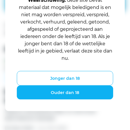
materiaal dat mogelijk beledigend is en
niet mag worden verspreid, verspreid,
verkocht, verhuurd, geleend, getoond,
Fans vergeten soms ook creators die in de niche
afgespeeld of geprojecteerd aan
passen maar niet
iedereen onder de leeftijd van 18. Als je
jonger bent dan 18 of de wettelijke
Related Blog Posts
leeftijd in je gebied, verlaat deze site dan
nu.
Sky Bri Updates
Jonger dan 18
De waarheid over gelekte
Ouder dan 18
OnlyFans-inhoud en wat je
moet weten
Waarom lekwebsites falen en slimmere
alternatieven bestaan
Jun 09, 2026
By Ryan Keller